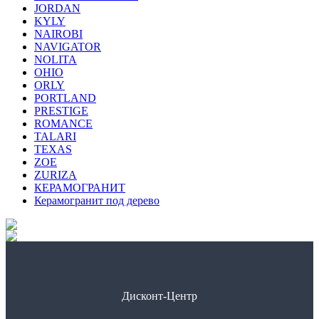
JORDAN
KYLY
NAIROBI
NAVIGATOR
NOLITA
OHIO
ORLY
PORTLAND
PRESTIGE
ROMANCE
TALARI
TEXAS
ZOE
ZURIZA
КЕРАМОГРАНИТ
Керамогранит под дерево
Дисконт-Центр