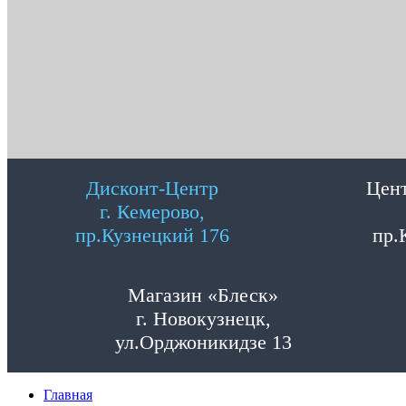
Дисконт-Центр
Цент
г. Кемерово,
пр.Кузнецкий 176
пр.
Магазин «Блеск»
г. Новокузнецк,
ул.Орджоникидзе 13
Главная