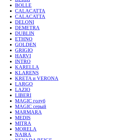
BOLLE
CALACATTA
CALACATTA
DELONI
DEMETRA
DUBLIN
ETHNO
GOLDEN
GRIGIO
HARVI
INTRO
KARELLA
KLARENS
KRETA и VERONA
LARGO
LAZIO
LIBERI
MAGIC голуб
MAGIC серый
MARMARA
MEDIS
MITRA
MORELA
NAIRA