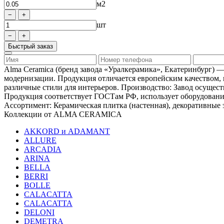
м2
шт
Быстрый заказ
Alma Ceramica (бренд завода «Уралкерамика», Екатеринбург) 
модернизации. Продукция отличается европейским качеством,
различные стили для интерьеров. Производство: Завод осущест
Продукция соответствует ГОСТам РФ, использует оборудование
Ассортимент: Керамическая плитка (настенная), декоративные 
Коллекции от ALMA CERAMICA
AKKORD и ADAMANT
ALLURE
ARCADIA
ARINA
BELLA
BERRI
BOLLE
CALACATTA
CALACATTA
DELONI
DEMETRA