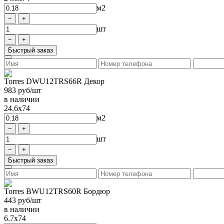
м2
шт
Быстрый заказ
Torres DWU12TRS66R Декор
983
руб/шт
в наличии
24.6x74
м2
шт
Быстрый заказ
Torres BWU12TRS60R Бордюр
443
руб/шт
в наличии
6.7x74