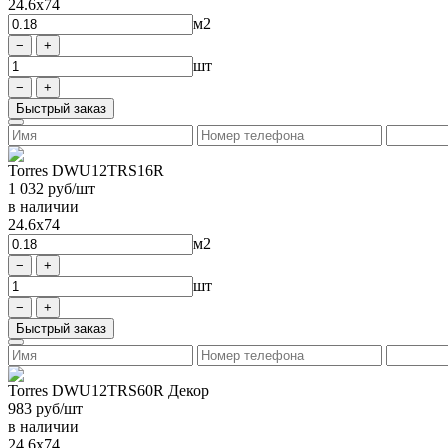
24.6x74
м2
шт
Быстрый заказ
Torres DWU12TRS16R
1 032
руб/шт
в наличии
24.6x74
м2
шт
Быстрый заказ
Torres DWU12TRS60R Декор
983
руб/шт
в наличии
24.6x74