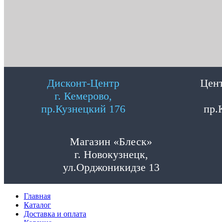
Дисконт-Центр
Цент
г. Кемерово,
пр.Кузнецкий 176
пр.
Магазин «Блеск»
г. Новокузнецк,
ул.Орджоникидзе 13
Главная
Каталог
Доставка и оплата