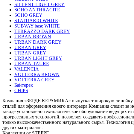
SILLENT LIGHT GREY
SOHO ANTHRACITE
SOHO GREY
STATUARIO WHITE
SUBVAY base WHITE
TERRAZZO DARK GREY
URBAN BROWN
URBAN DARK GREY
URBAN GREY
URBAN GREY
URBAN LIGHT GREY
URBAN TAURE
VALENCIA
VOLTERRA BROWN
VOLTERRA GREY
Байтерек
СHIPS
Компания «ЗЕРДЕ КЕРАМИКА» выпускает широкую линейку керам
стилей для оформления своего интерьера.Компания следит за 
заводе установлено технологическое оборудование ведущих и
прогрессивных технологий, позволяет создавать профессиона
только высококачественного натурального сырья. Технология 
других материалов.
Коллекции от STEPPE