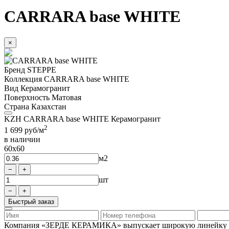
CARRARA base WHITE
×
Бренд
STEPPE
Коллекция
CARRARA base WHITE
Вид
Керамогранит
Поверхность
Матовая
Страна
Казахстан
KZH CARRARA base WHITE Керамогранит
2
1 699
руб/м
в наличии
60x60
м2
шт
Быстрый заказ
Компания «ЗЕРДЕ КЕРАМИКА» выпускает широкую линейку керам