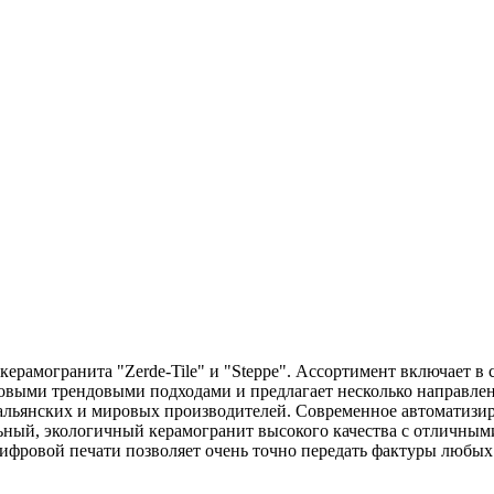
огранита "Zerde-Tile" и "Steppe". Ассортимент включает в с
новыми трендовыми подходами и предлагает несколько направлен
тальянских и мировых производителей. Современное автоматизи
льный, экологичный керамогранит высокого качества с отличн
цифровой печати позволяeт очень точно передать фактуры любых