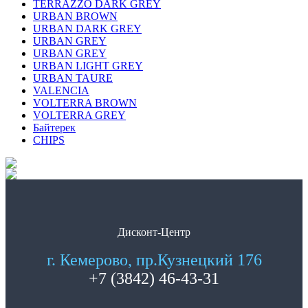
TERRAZZO DARK GREY
URBAN BROWN
URBAN DARK GREY
URBAN GREY
URBAN GREY
URBAN LIGHT GREY
URBAN TAURE
VALENCIA
VOLTERRA BROWN
VOLTERRA GREY
Байтерек
СHIPS
Дисконт-Центр
г. Кемерово, пр.Кузнецкий 176
+7 (3842) 46-43-31