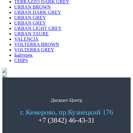
TERRAZZO DARK GREY
URBAN BROWN
URBAN DARK GREY
URBAN GREY
URBAN GREY
URBAN LIGHT GREY
URBAN TAURE
VALENCIA
VOLTERRA BROWN
VOLTERRA GREY
Байтерек
СHIPS
Дисконт-Центр
г. Кемерово, пр.Кузнецкий 176
+7 (3842) 46-43-31