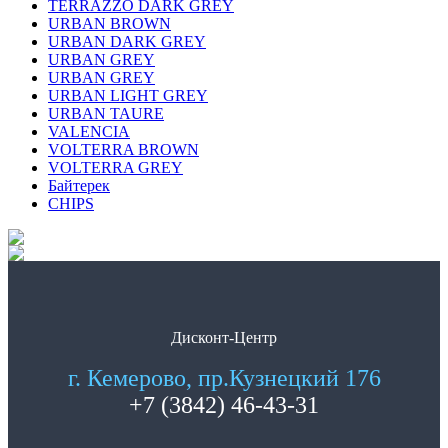
TERRAZZO DARK GREY
URBAN BROWN
URBAN DARK GREY
URBAN GREY
URBAN GREY
URBAN LIGHT GREY
URBAN TAURE
VALENCIA
VOLTERRA BROWN
VOLTERRA GREY
Байтерек
СHIPS
Дисконт-Центр
г. Кемерово, пр.Кузнецкий 176
+7 (3842) 46-43-31