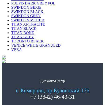
PULPIS DARK GREY POL
SWINDON BEIGE
SWINDON BLACK
SWINDON GREY
SWINDON MOCHA
TITAN ANTRACITE
TITAN BLACK
TITAN BONE
TITAN GREY
TORONTO BLACK
VENICE WHITE GRANULED
VERA
Дисконт-Центр
г. Кемерово, пр.Кузнецкий 176
+7 (3842) 46-43-31