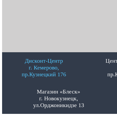
Дисконт-Центр
Цент
г. Кемерово,
пр.Кузнецкий 176
пр.
Магазин «Блеск»
г. Новокузнецк,
ул.Орджоникидзе 13