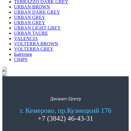
TERRAZZO DARK GREY
URBAN BROWN
URBAN DARK GREY
URBAN GREY
URBAN GREY
URBAN LIGHT GREY
URBAN TAURE
VALENCIA
VOLTERRA BROWN
VOLTERRA GREY
Байтерек
СHIPS
Дисконт-Центр
г. Кемерово, пр.Кузнецкий 176
+7 (3842) 46-43-31