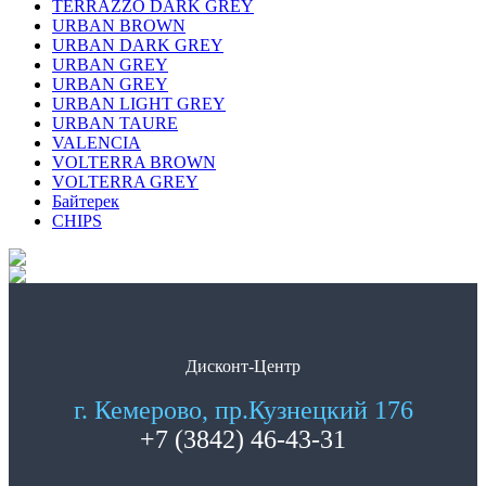
TERRAZZO DARK GREY
URBAN BROWN
URBAN DARK GREY
URBAN GREY
URBAN GREY
URBAN LIGHT GREY
URBAN TAURE
VALENCIA
VOLTERRA BROWN
VOLTERRA GREY
Байтерек
СHIPS
Дисконт-Центр
г. Кемерово, пр.Кузнецкий 176
+7 (3842) 46-43-31